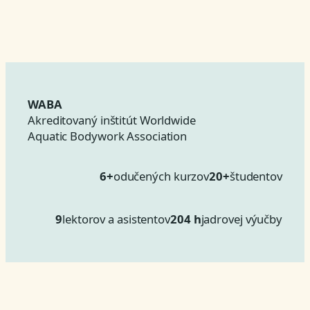
WABA
Akreditovaný inštitút Worldwide
Aquatic Bodywork Association
6+
odučených kurzov
20+
študentov
9
lektorov a asistentov
204 h
jadrovej výučby