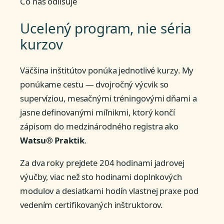
Čo nás odlišuje
Ucelený program, nie séria
kurzov
Väčšina inštitútov ponúka jednotlivé kurzy. My
ponúkame cestu — dvojročný výcvik so
supervíziou, mesačnými tréningovými dňami a
jasne definovanými míľnikmi, ktorý končí
zápisom do medzinárodného registra ako
Watsu® Praktik
.
Za dva roky prejdete 204 hodinami jadrovej
výučby, viac než sto hodinami doplnkových
modulov a desiatkami hodín vlastnej praxe pod
vedením certifikovaných inštruktorov.