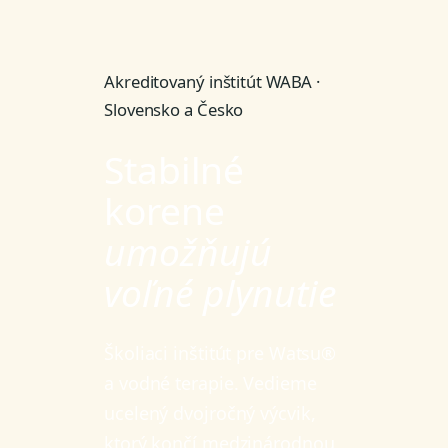
Akreditovaný inštitút WABA ·
Slovensko a Česko
Stabilné
korene
umožňujú
voľné plynutie
Školiaci inštitút pre Watsu®
a vodné terapie. Vedieme
ucelený dvojročný výcvik,
ktorý končí medzinárodnou